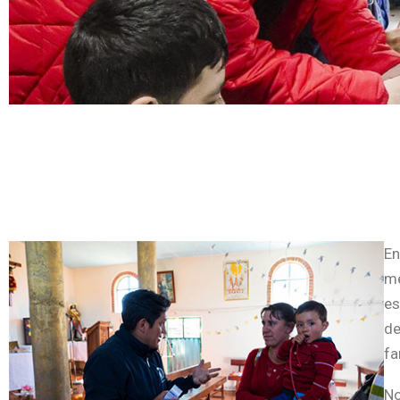
En
me
es
de
fa
No